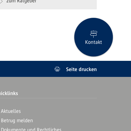
zum Ratgeber
Kontakt
Seite drucken
icklinks
Aktuelles
Betrug melden
Dokumente und Rechtliches