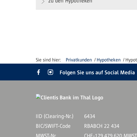
zu den Hypotheken
Privatkunden
Hypotheken
Hypot
Folgen Sie uns auf Social Media
IID (Clearing-Nr.)
6434
BIC/SWIFT-Code
RBABCH 22 434
MWST-Nr.
CHE-179.479.620 MWS