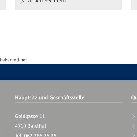
zu den Rechnern
hekenrechner
Hauptsitz und Geschäftsstelle
Qu
Goldgasse 11
4710 Balsthal
T
Tel. 062 386 26 26