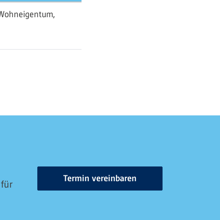
n Wohneigentum,
Termin vereinbaren
 für