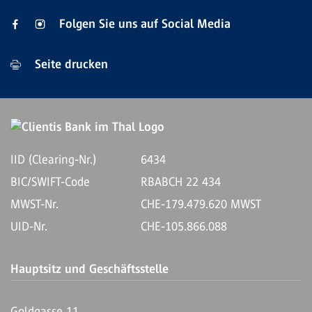
Folgen Sie uns auf Social Media
Seite drucken
IID (Clearing-Nr.)
6434
BIC/SWIFT-Code
RBABCH 22 434
MWST-Nr.
CHE-179.479.620 MWST
UID-Nr.
CHE-105.866.088
Hauptsitz und Geschäftsstelle
Goldgasse 11