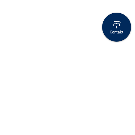
Kontakt
Iran-USA: 2-wöchige Feuerpause – fragile Ruhe
Folgen Sie uns auf Social Media
Seite drucken