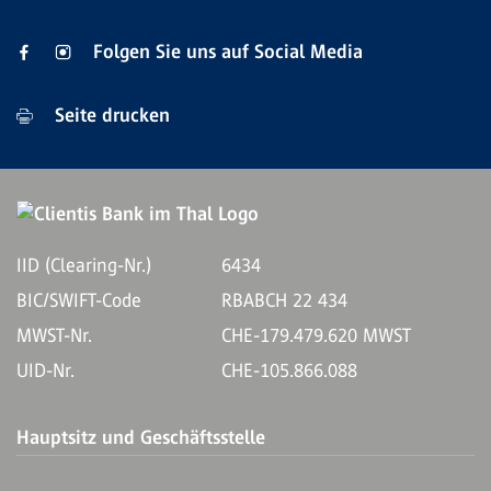
Folgen Sie uns auf Social Media
Seite drucken
IID (Clearing-Nr.)
6434
BIC/SWIFT-Code
RBABCH 22 434
MWST-Nr.
CHE-179.479.620 MWST
UID-Nr.
CHE-105.866.088
Hauptsitz und Geschäftsstelle