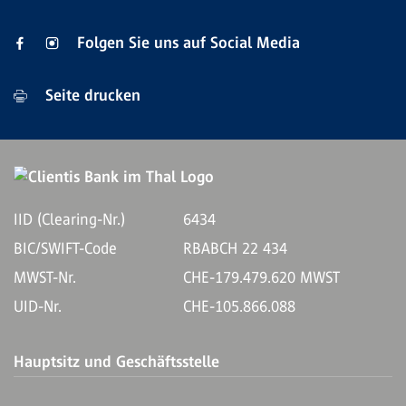
Folgen Sie uns auf Social Media
Seite drucken
IID (Clearing-Nr.)
6434
BIC/SWIFT-Code
RBABCH 22 434
MWST-Nr.
CHE-179.479.620 MWST
UID-Nr.
CHE-105.866.088
Hauptsitz und Geschäftsstelle