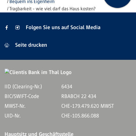
Bequem ins Eigenheim
Tragbarkeit - wie viel darf das Haus kosten?
Folgen Sie uns auf Social Media
Seite drucken
IID (Clearing-Nr.)
6434
BIC/SWIFT-Code
RBABCH 22 434
MWST-Nr.
CHE-179.479.620 MWST
UID-Nr.
CHE-105.866.088
Hauptsitz und Geschäftsstelle