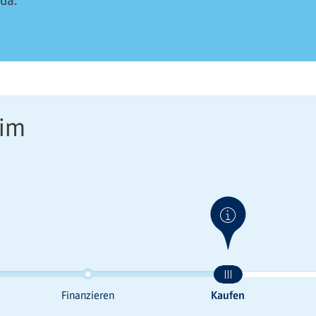
 da.
eim